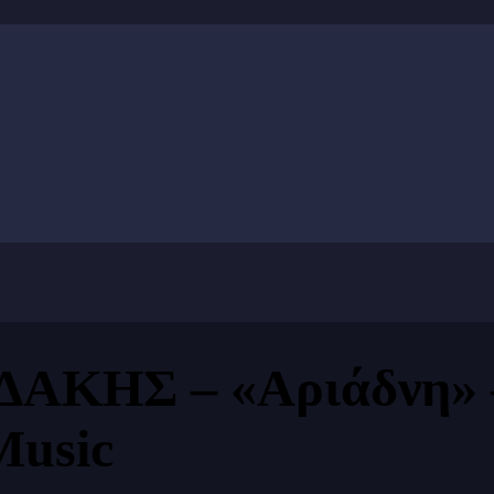
Σ – «Αριάδνη» – Ν
Music