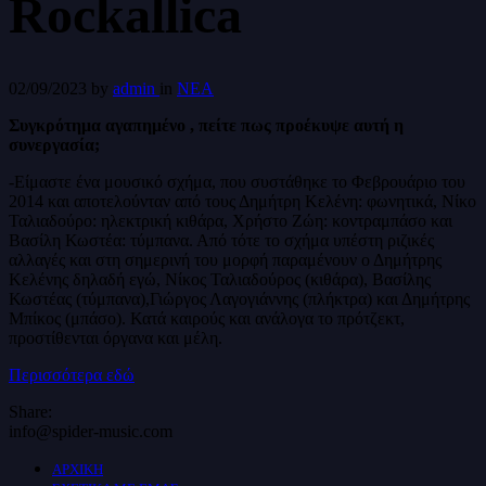
Rockallica
02/09/2023
by
admin
in
ΝΕΑ
Συγκρότημα αγαπημένο , πείτε πως προέκυψε αυτή η
συνεργασία;
-Είμαστε ένα μουσικό σχήμα, που συστάθηκε το Φεβρουάριο του
2014 και αποτελούνταν από τους Δημήτρη Κελένη: φωνητικά, Νίκο
Ταλιαδούρο: ηλεκτρική κιθάρα, Χρήστο Ζώη: κοντραμπάσο και
Βασίλη Κωστέα: τύμπανα. Από τότε το σχήμα υπέστη ριζικές
αλλαγές και στη σημερινή του μορφή παραμένουν ο Δημήτρης
Κελένης δηλαδή εγώ, Νίκος Ταλιαδούρος (κιθάρα), Βασίλης
Κωστέας (τύμπανα),Γιώργος Λαγογιάννης (πλήκτρα) και Δημήτρης
Μπίκος (μπάσο). Κατά καιρούς και ανάλογα το πρότζεκτ,
προστίθενται όργανα και μέλη.
Περισσότερα εδώ
Share:
info@spider-music.com
ΑΡΧΙΚΗ