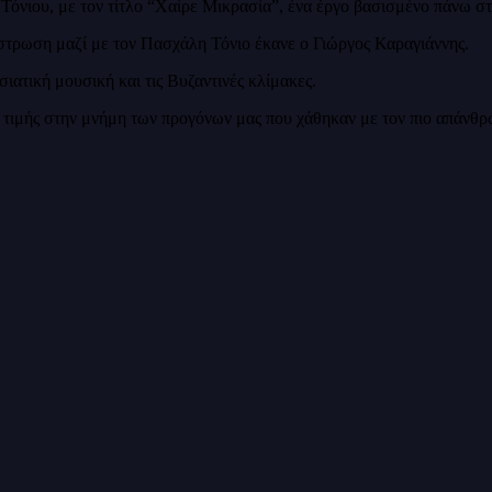
όνιου, με τον τίτλο “Χαίρε Μικρασία”, ένα έργο βασισμένο πάνω στ
ήστρωση μαζί με τον Πασχάλη Τόνιο έκανε ο Γιώργος Καραγιάννης.
σιατική μουσική και τις Βυζαντινές κλίμακες.
ο τιμής στην μνήμη των προγόνων μας που χάθηκαν με τον πιο απάνθρ