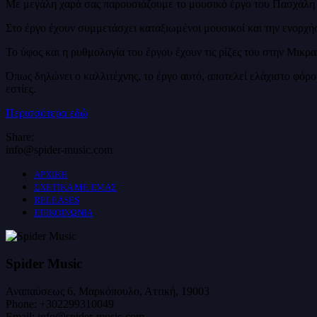
Με μεγάλη χαρά σας παρουσιάζουμε το μουσικό έργο του Πασχάλη Τ
Στο έργο έχουν συμμετάσχει καταξιωμένοι μουσικοί και την ενορχ
Το ύφος και η ρυθμολογία του έργου έχουν τις ρίζες του στην Μικρα
Όπως δηλώνει ο καλλιτέχνης, το έργο αυτό, αποτελεί ελάχιστο φόρ
εστίες.
Περισσότερα εδώ
Share:
info@spider-music.com
ΑΡΧΙΚΗ
ΣΧΕΤΙΚΑ ΜΕ ΕΜΑΣ
RELEASES
ΕΠΙΚΟΙΝΩΝΙΑ
Spider Music
Αναπαύσεως 6, Μαρκόπουλο, Αττική, 19003
Phone:
+302299310049
Email:
info@spider-music.com