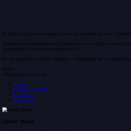
Η Σίσσυ Βαμπίρη κυκλοφορεί το νέο της τραγούδι με τίτλο “Πανάθε
Πρόκειται για μια αισθαντική μπαλάντα που σε ταξιδεύει από το πρώ
τραγουδηθεί αλλά και θα αγαπηθεί πολύ!
Το νέο τραγούδι της Σίσσυ Βαμπίρη – “Πανάθεμά σε” κυκλοφορεί α
Share:
info@spider-music.com
ΑΡΧΙΚΗ
ΣΧΕΤΙΚΑ ΜΕ ΕΜΑΣ
RELEASES
ΕΠΙΚΟΙΝΩΝΙΑ
Spider Music