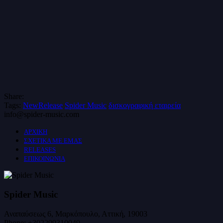
Share:
Tags:
NewRelease
Spider Music
δισκογραφική εταιρεία
info@spider-music.com
ΑΡΧΙΚΗ
ΣΧΕΤΙΚΑ ΜΕ ΕΜΑΣ
RELEASES
ΕΠΙΚΟΙΝΩΝΙΑ
Spider Music
Αναπαύσεως 6, Μαρκόπουλο, Αττική, 19003
Phone:
+302299310049