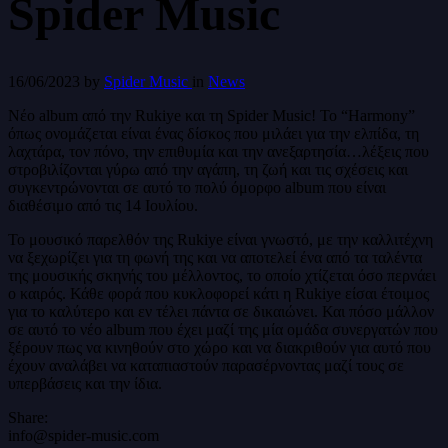
Spider Music
16/06/2023
by
Spider Music
in
News
Νέο album από την Rukiye και τη Spider Music! Το “Harmony”
όπως ονομάζεται είναι ένας δίσκος που μιλάει για την ελπίδα, τη
λαχτάρα, τον πόνο, την επιθυμία και την ανεξαρτησία…λέξεις που
στροβιλίζονται γύρω από την αγάπη, τη ζωή και τις σχέσεις και
συγκεντρώνονται σε αυτό το πολύ όμορφο album που είναι
διαθέσιμο από τις 14 Ιουλίου.
Το μουσικό παρελθόν της Rukiye είναι γνωστό, με την καλλιτέχνη
να ξεχωρίζει για τη φωνή της και να αποτελεί ένα από τα ταλέντα
της μουσικής σκηνής του μέλλοντος, το οποίο χτίζεται όσο περνάει
ο καιρός. Κάθε φορά που κυκλοφορεί κάτι η Rukiye είσαι έτοιμος
για το καλύτερο και εν τέλει πάντα σε δικαιώνει. Και πόσο μάλλον
σε αυτό το νέο album που έχει μαζί της μία ομάδα συνεργατών που
ξέρουν πως να κινηθούν στο χώρο και να διακριθούν για αυτό που
έχουν αναλάβει να καταπιαστούν παρασέρνοντας μαζί τους σε
υπερβάσεις και την ίδια.
Share:
info@spider-music.com