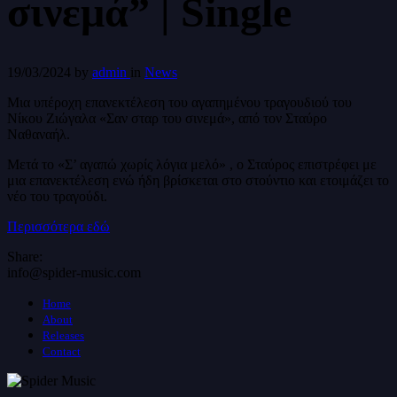
σινεμά” | Single
19/03/2024
by
admin
in
News
Μια υπέροχη επανεκτέλεση του αγαπημένου τραγουδιού του
Νίκου Ζιώγαλα «Σαν σταρ του σινεμά», από τον Σταύρο
Ναθαναήλ.
Μετά το «Σ’ αγαπώ χωρίς λόγια μελό» , ο Σταύρος επιστρέφει με
μια επανεκτέλεση ενώ ήδη βρίσκεται στο στούντιο και ετοιμάζει το
νέο του τραγούδι.
Περισσότερα εδώ
Share:
info@spider-music.com
Home
About
Releases
Contact