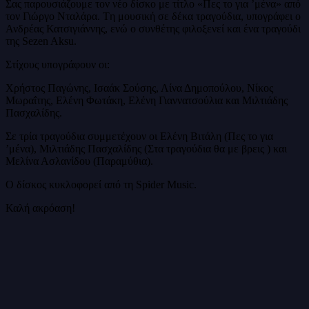
Σας παρουσιάζουμε τον νέο δίσκο με τίτλο «Πες το για ʼμένα» από
τον Γιώργο Νταλάρα. Tη μουσική σε δέκα τραγούδια, υπογράφει ο
Ανδρέας Κατσιγιάννης, ενώ ο συνθέτης φιλοξενεί και ένα τραγούδι
της Sezen Aksu.
Στίχους υπογράφουν οι:
Χρήστος Παγώνης, Ισαάκ Σούσης, Λίνα Δημοπούλου, Νίκος
Μωραΐτης, Ελένη Φωτάκη, Ελένη Γιαννατσούλια και Μιλτιάδης
Πασχαλίδης.
Σε τρία τραγούδια συμμετέχουν οι Ελένη Βιτάλη (Πες το για
ʼμένα), Μιλτιάδης Πασχαλίδης (Στα τραγούδια θα με βρεις ) και
Μελίνα Ασλανίδου (Παραμύθια).
Ο δίσκος κυκλοφορεί από τη Spider Music.
Καλή ακρόαση!