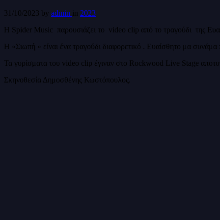
31/10/2023
by
admin
in
2023
Η Spider Music παρουσιάζει το video clip από το τραγούδι της Ε
Η «Σιωπή » είναι ένα τραγούδι διαφορετικό . Ευαίσθητο μα συνάμα 
Τα γυρίσματα του video clip έγιναν στο Rockwood Live Stage απο
Σκηνοθεσία Δημοσθένης Κωστόπουλος.