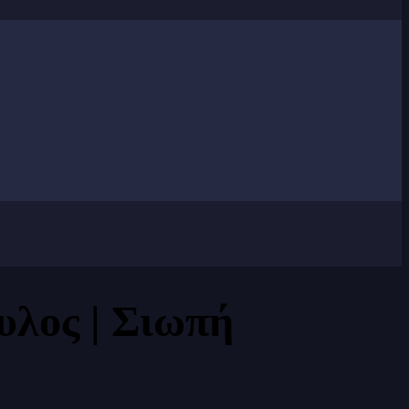
υλος | Σιωπή