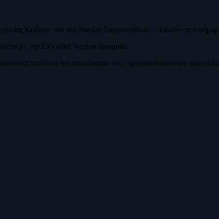
υαγγελίας Κοζωνη και του Βασίλη Σπηλιοπούλου , «Σιωπή» που σήμερα
πλέον με την Extended Version δυναμικό.
τυπώνοντας απόλυτα την ατμόσφαιρα των ηχογραφήσεων του τραγουδιο