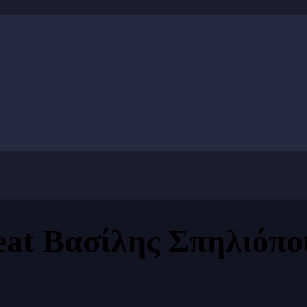
at Βασίλης Σπηλιόπο