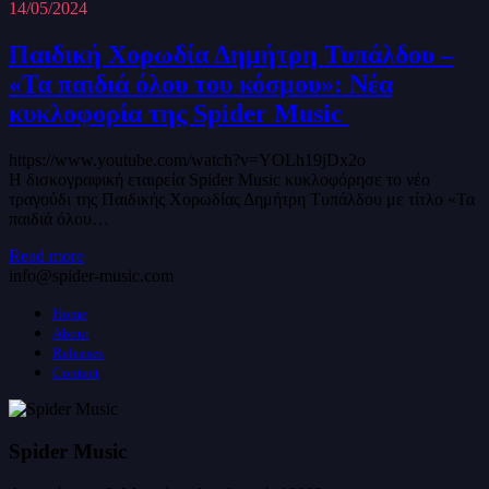
14/05/2024
Παιδική Χορωδία Δημήτρη Τυπάλδου –
«Τα παιδιά όλου του κόσμου»: Νέα
κυκλοφορία της Spider Music
https://www.youtube.com/watch?v=YOLh19jDx2o
Η δισκογραφική εταιρεία Spider Music κυκλοφόρησε το νέο
τραγούδι της Παιδικής Χορωδίας Δημήτρη Τυπάλδου με τίτλο «Τα
παιδιά όλου…
Read more
info@spider-music.com
Home
About
Releases
Contact
Spider Music