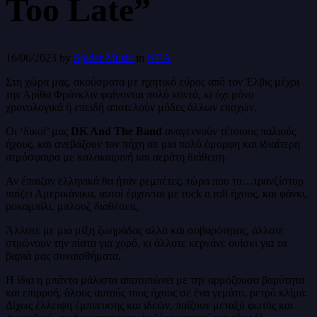
Too Late”
16/06/2023
by
Spider Music
in
ΝΕΑ
Στη χώρα μας, ακούσματα με ηχητικό εύρος από τον Έλβις μέχρι
την Αρίθα Φράνκλιν φαίνονται πολύ κοντά, κι όχι μόνο
χρονολογικά ή επειδή αποτελούν μόδες άλλων εποχών.
Οι ‘δικοί’ μας
DK And The Band
αναγεννούν τέτοιους παλιούς
ήχους, και ανεβάζουν τον πήχη σε μια πολύ όμορφη και ιδιαίτερη
ατμόσφαιρα με καλοκαιρινή και αεράτη διάθεση.
Αν έπαιζαν ελληνικά θα ήταν ρεμπέτες, τώρα που το…τρανζίστορ
παίζει Αμερικάνικα, αυτοί έρχονται με rock n roll ήχους, και φάνκι,
ροκαμπίλι, μπλουζ διαθέσεις.
Άλλοτε με μια μίξη ζωηράδας αλλά και σοβαρότητας, άλλοτε
στρώνουν την πίστα για χορό, κι άλλοτε κερνάνε ουίσκι για τα
βαριά μας συναισθήματα.
Η ίδια η μπάντα μάλιστα αποτυπώνει με την αρμόζουσα βαρύτητα
και επιρροή, όλους αυτούς τους ήχους σε ένα γεμάτο, ρετρό κλίμα.
Δίχως έλλειψη έμπνευσης και ιδεών, παίζουν μεταξύ φωτός και