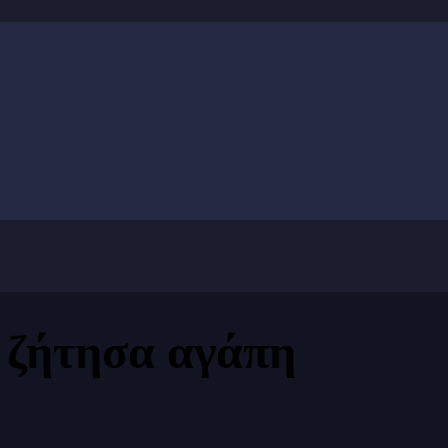
ώ ζήτησα αγάπη