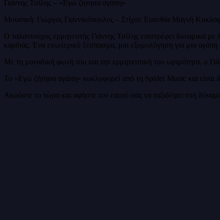
Γιάννης Τσίλης – «Εγώ ζήτησα αγάπη»
Μουσική: Γιώργος Γιαννικόπουλος – Στίχοι: Ευανθία Μαγνή Κυκλοφ
Ο ταλαντούχος ερμηνευτής Γιάννης Τσίλης επιστρέφει δυναμικά με έ
καρδιάς. Ένα εσωτερικό ξέσπασμα, μια εξομολόγηση για μια αγάπη 
Με τη μοναδική φωνή του και την ερμηνευτική του ωριμότητα, ο Γιά
Το «Εγώ ζήτησα αγάπη» κυκλοφορεί από τη Spider Music και είναι δ
Ακούστε το τώρα και αφήστε τον εαυτό σας να ταξιδέψει στη δύναμη 