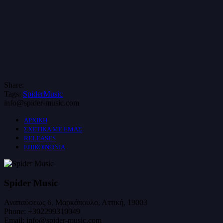
Share:
Tags:
SpiderMusic
info@spider-music.com
ΑΡΧΙΚΗ
ΣΧΕΤΙΚΑ ΜΕ ΕΜΑΣ
RELEASES
ΕΠΙΚΟΙΝΩΝΙΑ
Spider Music
Αναπαύσεως 6, Μαρκόπουλο, Αττική, 19003
Phone:
+302299310049
Email:
info@spider-music.com