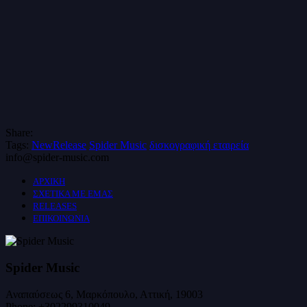
Share:
Tags:
NewRelease
Spider Music
δισκογραφική εταιρεία
info@spider-music.com
ΑΡΧΙΚΗ
ΣΧΕΤΙΚΑ ΜΕ ΕΜΑΣ
RELEASES
ΕΠΙΚΟΙΝΩΝΙΑ
Spider Music
Αναπαύσεως 6, Μαρκόπουλο, Αττική, 19003
Phone:
+302299310049