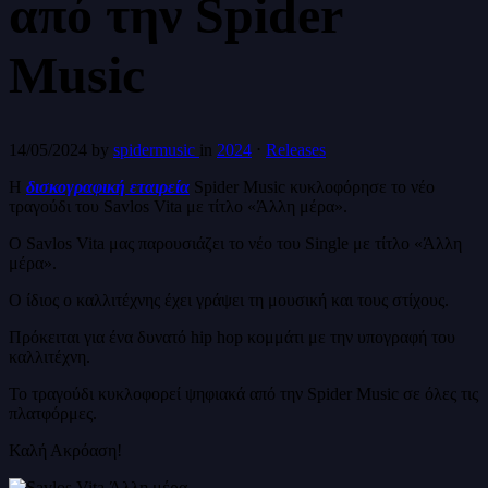
από την Spider
Music
14/05/2024
by
spidermusic
in
2024
⋅
Releases
Η
δισκογραφική εταιρεία
Spider Music κυκλοφόρησε το νέο
τραγούδι του Savlos Vita με τίτλο «Άλλη μέρα».
Ο Savlos Vita μας παρουσιάζει το νέο του Single με τίτλο «Άλλη
μέρα».
Ο ίδιος ο καλλιτέχνης έχει γράψει τη μουσική και τους στίχους.
Πρόκειται για ένα δυνατό hip hop κομμάτι με την υπογραφή του
καλλιτέχνη.
Το τραγούδι κυκλοφορεί ψηφιακά από την Spider Music σε όλες τις
πλατφόρμες.
Καλή Ακρόαση!