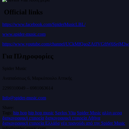
Official links
https://www.facebook.com/SpiderMusicLBL/
www.spider-music.com
https://www.youtube.com/channel/UCkMfQaoZAfJVGftW6SejM3w
Για Πληροφορίες
Spider Music
Αναπαύσεως 6, Μαρκόπουλο Αττικής
2299310049 – 6981063614
Info@spider-music.com
Share:
Tags:
hip hop
hip hop music
Savlos Vita
Spider Music
αλλη μερα
δισκογραφική εταιρεία
δισκογραφική εταιρεία Αθήνα
δισκογραφική εταιρεία Ελλάδα
νέο τραγούδι από την Spider Music
info@spider-music.com