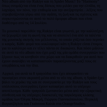
Νέο album από την Rukiye και τη Spider Music! Το “Harmony”
όπως ονομάζεται είναι ένας δίσκος που μιλάει για την ελπίδα, τη
λαχτάρα, τον πόνο, την επιθυμία και την ανεξαρτησία…λέξεις που
στροβιλίζονται γύρω από την αγάπη, τη ζωή και τις σχέσεις και
συγκεντρώνονται σε αυτό το πολύ όμορφο album που είναι
διαθέσιμο από τις 14 Ιουλίου.
Το μουσικό παρελθόν της Rukiye είναι γνωστό, με την καλλιτέχνη
να ξεχωρίζει για τη φωνή της και να αποτελεί ένα από τα ταλέντα
της μουσικής σκηνής του μέλλοντος, το οποίο χτίζεται όσο περνάει
ο καιρός. Κάθε φορά που κυκλοφορεί κάτι η Rukiye είσαι έτοιμος
για το καλύτερο και εν τέλει πάντα σε δικαιώνει. Και πόσο μάλλον
σε αυτό το νέο album που έχει μαζί της μία ομάδα συνεργατών που
ξέρουν πως να κινηθούν στο χώρο και να διακριθούν για αυτό που
έχουν αναλάβει να καταπιαστούν παρασέρνοντας μαζί τους σε
υπερβάσεις και την ίδια.
Αρχικά, για αυτά τα 8 τραγούδια που έχει αποφασίσει να
προσφέρει στον ακροατή μέσα από το νέο της album, η Spider έχει
βάλει το χεράκι της και σε συνεργασία με την Rukiye και τους
υπόλοιπους συνεργάτες έχουν καταφέρει αυτό το υπέροχο
αποτέλεσμα. Κάθε τραγούδι ζωντανεύει μέσα από την εξαιρετική
σύνθεση και τις υπέροχες διασκευές της παγκόσμιας κλάσης
ομάδας των Όλγας Μακρή, Γιώργου Γιαννικόπουλου, Περικλή
Βογιατζόγλου και Γκιόσουα Καλάι στα OrangeStudios.